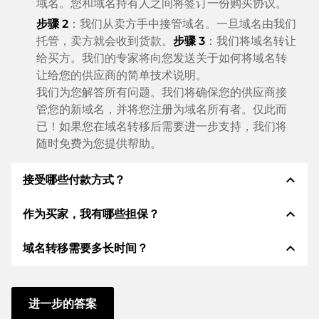
域名。您和域名持有人之间将签订一份购买协议。
步骤 2
：我们从卖方手中接管域名。一旦域名由我们
托管，卖方就会收到货款。
步骤 3
：我们将域名转让
给买方。我们的专家将向您发送关于如何将域名转
让给您的供应商的简单技术说明。
我们为您解答所有问题。我们将确保您的供应商接
管您的新域名，并将您注册为域名所有者。仅此而
已！如果您在域名转移后需要进一步支持，我们将
随时免费为您提供帮助。
expand_less
接受哪些付款方式？
expand_less
作为买家，我有哪些担保？
我们使用 SEPA 作为预付费，并使用 STRIPE 作为支
付服务提供商，以提供可用的支付方式，例如：信用
expand_less
域名转移需要多长时间？
卡、PayPal、Klarna、ApplePay、GooglePay、支
作为买方，我们始终向您保证以下证券。这就是我们的
付宝或当地供应商：信用卡、PayPal、Klarna、
名称所代表的意义n:
ApplePay、GooglePay、支付宝或本地供应商。
域名转移到新的提供商是通过自动程序实时进行的。只
根据德国法律，ELITEDOMAINS GmbH 担任
域名
要您及时采取行动，并且您的供应商没有任何问题，一
进一步的答案
托管人
。
切都会在几分钟内完成。