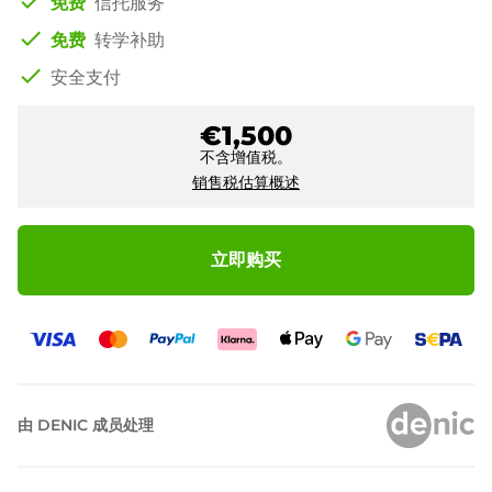
check
免费
信托服务
check
免费
转学补助
check
安全支付
€1,500
不含增值税。
销售税估算概述
立即购买
由 DENIC 成员处理